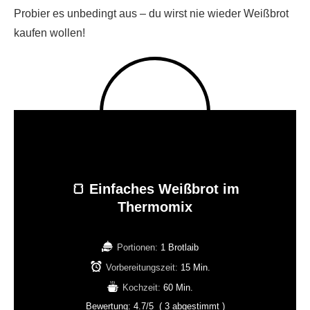
Probier es unbedingt aus – du wirst nie wieder Weißbrot
kaufen wollen!
🍞 Einfaches Weißbrot im
Thermomix
Portionen:
1 Brotlaib
Vorbereitungszeit:
15 Min.
Kochzeit:
60 Min.
Bewertung:
4.7
/5
(
3
abgestimmt )