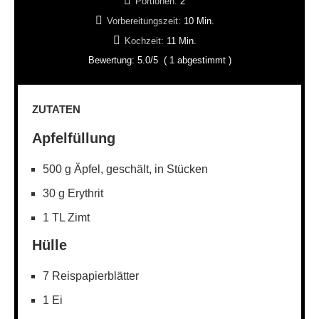
Portionen:
2
Vorbereitungszeit:
10 Min.
Kochzeit:
11 Min.
Bewertung:
5.0
/5
(
1
abgestimmt )
ZUTATEN
Apfelfüllung
500 g Äpfel, geschält, in Stücken
30 g Erythrit
1 TL Zimt
Hülle
7 Reispapierblätter
1 Ei