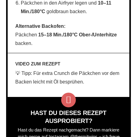
Päckchen in den Airfryer legen und
10–11
Min./180°C
goldbraun backen.
Alternative Backofen:
Päckchen
15–18 Min./180°C Ober-/Unterhitze
backen.
VIDEO ZUM REZEPT
💡 Tipp: Für extra Crunch die Päckchen vor dem
Backen leicht mit Öl besprühen.
HAST DU DIESES REZEPT
AUSPROBIERT?
Hast du das Rezept nachgemacht? Dann markiere
mich gerne auf Instagram @thermitwins – ich freue