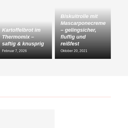
Biskuitrolle mit
Mascarponecreme
Kartoffelbrot im
– gelingsicher,
Thermomix –
fluffig und
saftig & knusprig
reißfest
Februar 7, 2026
Oktober 20, 2021