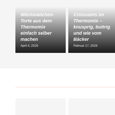
Milchmädchen-
Croissants im
Torte aus dem
Thermomix –
Thermomix
knusprig, buttrig
einfach selber
und wie vom
machen
Bäcker
April 4, 2026
Februar 17, 2026