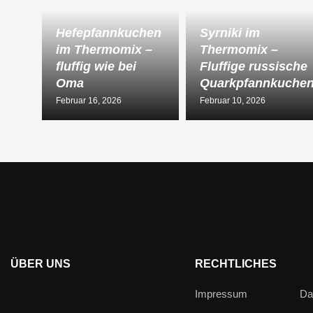
Hefepfannkuchen
Syrniki im
im Thermomix –
Thermomix –
fluffig wie bei
Fluffige russische
Oma
Quarkpfannkuche
Februar 16, 2026
Februar 10, 2026
ÜBER UNS
RECHTLICHES
Impressum
Da