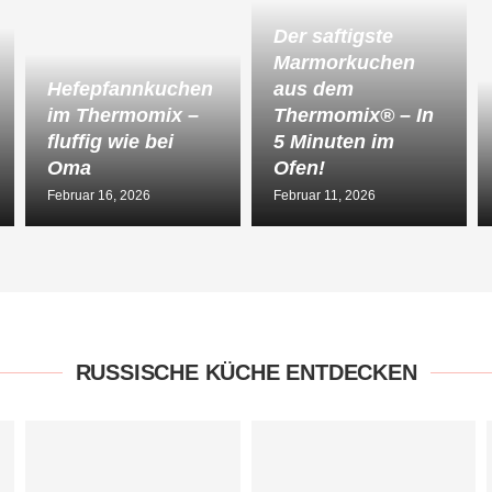
Der saftigste
Marmorkuchen
Hefepfannkuchen
aus dem
im Thermomix –
Thermomix® – In
fluffig wie bei
5 Minuten im
Oma
Ofen!
Februar 16, 2026
Februar 11, 2026
RUSSISCHE KÜCHE ENTDECKEN