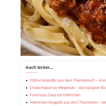
Auch lecker...
Hähnchenpuffer aus dem Thermomix® – knusprig
Chatschapuri po Megrelski – das käsigste Bro
Funchosa Salat mit Hähnchen
Hähnchen-Nuggets aus dem Thermomix – bes