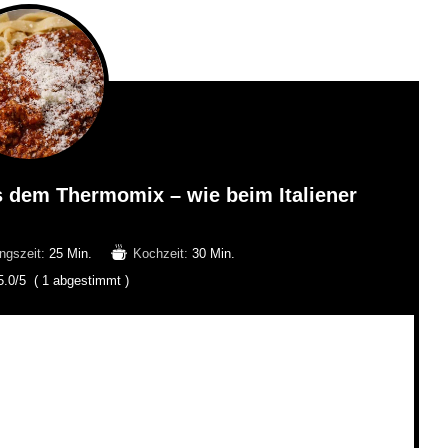
s dem Thermomix – wie beim Italiener
ngszeit:
25 Min.
Kochzeit:
30 Min.
5.0
/5
(
1
abgestimmt )