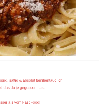
, saftig & absolut familien­tauglich!
t, das du je gegessen hast
ser als vom Fast Food!