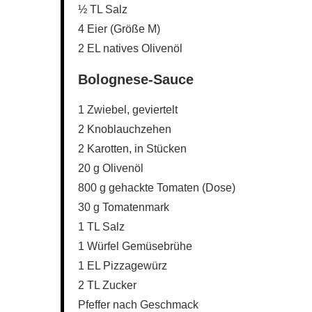
½ TL Salz
4 Eier (Größe M)
2 EL natives Olivenöl
Bolognese-Sauce
1 Zwiebel, geviertelt
2 Knoblauchzehen
2 Karotten, in Stücken
20 g Olivenöl
800 g gehackte Tomaten (Dose)
30 g Tomatenmark
1 TL Salz
1 Würfel Gemüsebrühe
1 EL Pizzagewürz
2 TL Zucker
Pfeffer nach Geschmack